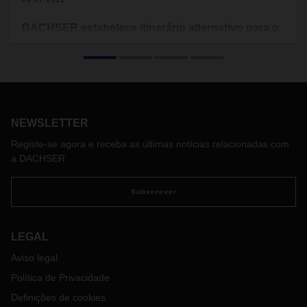
DACHSER estabelece itinerário alternativo para o
serviço ferroviário
Com vista a continuar a oferecer uma ligação ferroviária
entre a China e a Europa, a DACHSER decidiu expandir a
gama de serviços da DACHSER Rail Services. A partir de
agora, o fornecedor de logística vai operar uma ligação
NEWSLETTER
ferroviária na rota Xi'an-Budapest duas vezes por semana,
uma rota conhecida como o “Corredor do Meio”.
Registe-se agora e receba as últimas notícias relacionadas com
a DACHSER
Subscrever
LEGAL
Aviso legal
Política de Privacidade
Definições de cookies