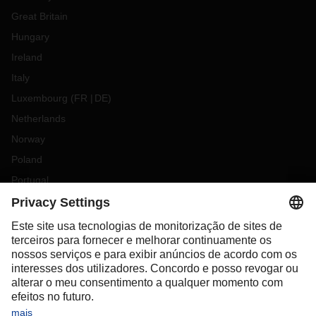
Great Britain
Hungary
Ireland
Italy
Luxembourg
(
FR
DE
)
Netherlands
Norway
Poland
Portugal
Romania
Slovakia
Spain
Sweden
Switzerland
(
DE
FR
)
Turkey