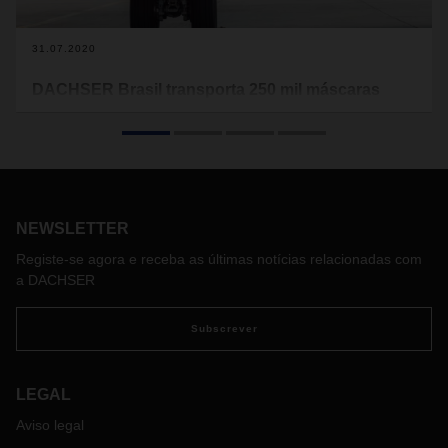
31.07.2020
DACHSER Brasil transporta 250 mil máscaras
para a ThyssenKrupp
Envio foi realizado por via aérea entre a China e o Brasil.
Processo levado a cabo pela multinacional de logística faz
parte das medidas de proteção do fabricante de elevadores
contra a Covid-19.
NEWSLETTER
Registe-se agora e receba as últimas notícias relacionadas com
a DACHSER
Subscrever
LEGAL
Aviso legal