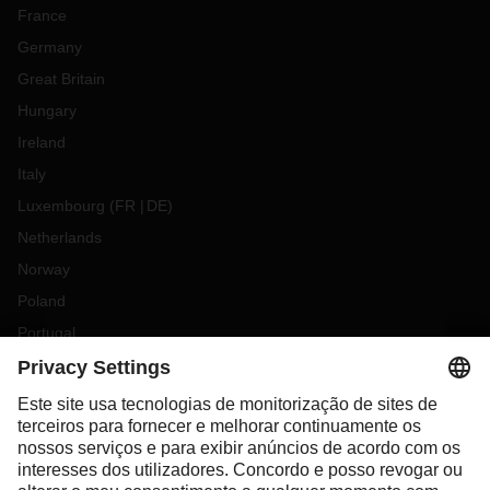
France
Germany
Great Britain
Hungary
Ireland
Italy
Luxembourg
(
FR
DE
)
Netherlands
Norway
Poland
Portugal
Romania
Slovakia
Spain
Sweden