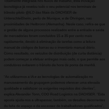
Totalmente integrada nos fluxos de trabalho, esta inovação
tecnológica já revelou todo o seu potencial nos terminais de
trânsito piloto @ILO das filiais da DACHSER de
Unterschleißheim, perto de Munique, e de Öhringen, nas
proximidades de Heilbronn (Alemanha). Neste caso, refira-se que
a gestão de alguns processos realizados entre a entrada e saída
de mercadorias foram concluídos 15 a 35 por cento mais
rapidamente, devido à eliminação de tarefas como a leitura
manual de códigos de barras ou o inventário manual diário.
Como resultado, os veículos de distribuição (de curta distância)
podem começar a efetuar entregas mais cedo, o que permite aos
condutores evitarem o trânsito da hora de ponta da manhã.
“Ao utilizarmos a IA e as tecnologias de automatização no
manuseamento da grupagem podemos oferecer uma elevada
qualidade e satisfazer os exigentes requisitos dos clientes”,
explica Alexander Tonn, COO Road Logistics na DACHSER. “Esta
aposta ajuda-nos a ultrapassar, também, os desafios decorrentes
da falta de espaço e da escassez de trabalhadores qualificados”,