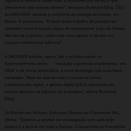
logística e melhorar ainda mais a qualidade dos serviços que
oferecemos aos nossos clientes", destacou Burkhard Eling, CEO
da DACHSER, durante a cerimónia de entrega do prémio, em
Berlim. E acrescenta: "O facto deste trabalho de parceria ter
resultado numa inovação capaz de impressionar o júri do Prémio
Alemão de Logística, valida esta nova aposta e dá-nos um
impulso motivacional adicional”.
A DACHSER planeia, agora, dar o próximo passo no
desenvolvimento desta inovação e pretende implementar, em
2024, e de forma sistemática, a nova tecnologia nas suas filiais
europeias. "Mais do que um marco crucial na nossa
transformação digital, o gémeo digital @ILO representa um
avanço decisivo na logística de grupagem", afirma Burkhard
Eling.
Já Michael ten Hompel, Executive Director do Fraunhofer IML,
afirma: "Estamos a apostar em investigação com aplicação
prática e a fazê-lo em toda a Europa. O know-how do Fraunhofer