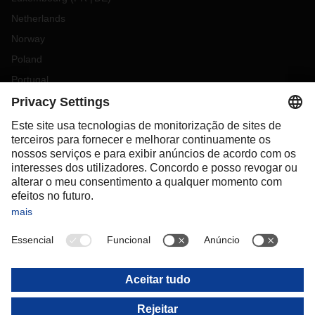
Netherlands
Norway
Poland
Portugal
Romania
Slovakia
Spain
Sweden
Switzerland
(
DE
FR
)
Turkey
OCEANIA
Australia
New Zealand