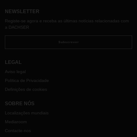
prestador de serviços logísticos. Neste caso, os autores das
NEWSLETTER
fraudes tentam obter informações dos clientes através de
um ficheiro PDF anexado, identificado como um formulário
Registe-se agora e receba as últimas notícias relacionadas com
da DACHSER.
a DACHSER
Subscrever
LEGAL
Aviso legal
Política de Privacidade
Definições de cookies
SOBRE NÓS
Localizações mundiais
Mediaroom
Contacte-nos