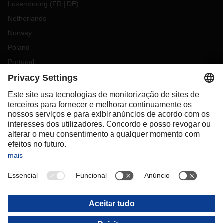
Luxembourg
(
FR
DE
)
Netherlands
Norway
Poland
Portugal
Romania
Slovakia
Spain
Sweden
Switzerland
(
DE
FR
)
Turkey
OCEANIA
Australia
New Zealand