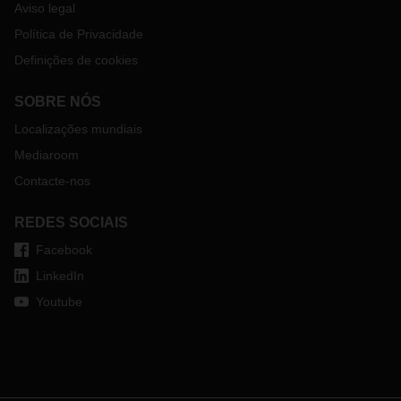
O escritório da DACHSER em Suzhou permanece aberto e
Aviso legal
os nossos colaboradores continuam a fornecer uma gestão
Política de Privacidade
eficaz da cadeia de abastecimento aos nossos clientes.
Definições de cookies
O seu interlocutor local da DACHSER poderá fornecer-lhe
informações sobre envios e possíveis alternativas.
SOBRE NÓS
Localizações mundiais
Mediaroom
Contacte-nos
REDES SOCIAIS
Facebook
LinkedIn
Youtube