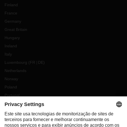
Finland
France
Germany
Great Britain
Hungary
Ireland
Italy
Luxembourg
(
FR
DE
)
Netherlands
Norway
Poland
Portugal
Romania
Slovakia
Spain