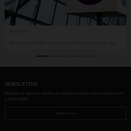
20.03.2020
Atuais restrições de carga na Europa devido ao
Covid-19
Abaixo encontra as restrições de carga atuais que se
aplicam na Europa (faça download do documento PDF
abaixo “Current restrictions for countries in Europe). O
transporte de alimentos está excluído destas restrições.
NEWSLETTER
Com o mapa gratuito da Sixfold, as empresas de transporte
e motoristas podem visualizar os tempos de espera atuais
Registe-se agora e receba as últimas notícias relacionadas com
nas fronteiras europeias e fazer os preparativos adequados,
a DACHSER
se necessário:
https://covid-19.sixfold.com/
Subscrever