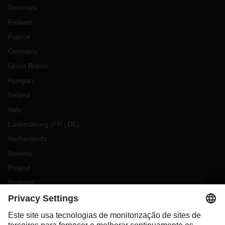
Denmark
Finland
France
Germany
Great Britain
Hungary
Ireland
Italy
Luxembourg
(
FR
DE
)
Netherlands
Norway
Poland
Portugal
Romania
Slovakia