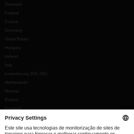
Denmark
Finland
France
Germany
Great Britain
Hungary
Ireland
Italy
Luxembourg
(
FR
DE
)
Netherlands
Norway
Poland
Portugal
Romania
Slovakia