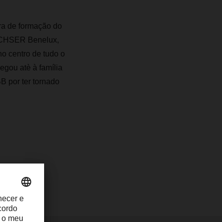
ra de formação do
DACHSER Benelux,
 no
centro
de tudo o
gou atè à família
B por ter tornado