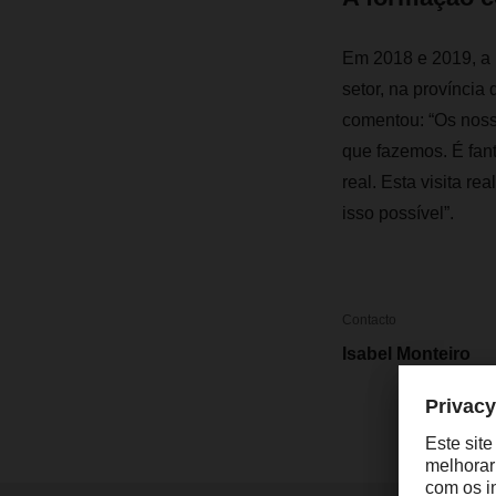
Em 2018 e 2019, a 
setor, na provínci
comentou: “Os noss
que fazemos. É fan
real. Esta visita r
isso possível”.
Contacto
Isabel Monteiro