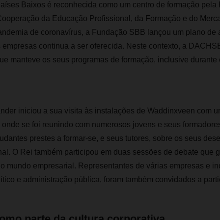
ses Baixos é reconhecida como um centro de formação pela
ooperação da Educação Profissional, da Formação e do Merca
ndemia de coronavírus, a Fundação SBB lançou um plano de a
 empresas continua a ser oferecida. Neste contexto, a DACH
e manteve os seus programas de formação, inclusive durante 
nder iniciou a sua visita às instalações de Waddinxveen com u
to, onde se foi reunindo com numerosos jovens e seus formador
dantes prestes a formar-se, e seus tutores, sobre os seus dese
ional. O Rei também participou em duas sessões de debate que 
o mundo empresarial. Representantes de várias empresas e ind
ico e administração pública, foram também convidados a partic
omo parte da cultura corporativa