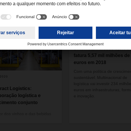
do em
03.04.2019
DACHSER cresce 5,5% e
fatura 5,57 mil milhões de
euros em 2018
Com uma política de crescime
.2020
sustentável. Multinacional de
logística vai investir 234 milhõ
ract Logistics:
euros em infraestruturas, for
boração logística e
e inovação.
cimento conjunto
or dos vinhos e das bebidas
ituosas não é o único onde
e procura por serviços de