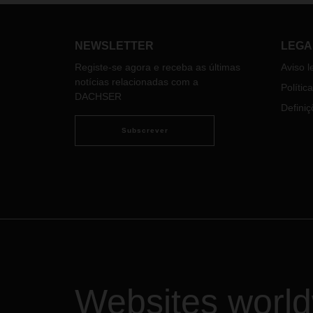
logís
tecnológico da região e promover o
acres
novo DACHSER Corporate IT Hub
DACHS
Portugal.
NEWSLETTER
LEGA
atend
uma a
Registe-se agora e receba as últimas
Aviso l
espec
notícias relacionadas com a
Polític
verte
DACHSER
com A
Definiç
Direc
Subscrever
Logis
Websites worl