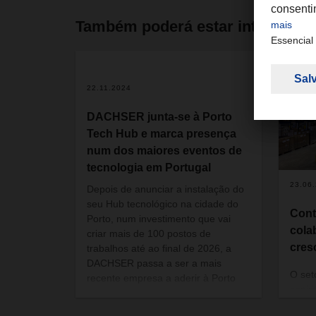
Também poderá estar interessa
22.11.2024
DACHSER junta-se à Porto
Tech Hub e marca presença
num dos maiores eventos de
tecnologia em Portugal
23.06
Depois de anunciar a instalação do
seu Hub tecnológico na cidade do
Cont
Porto, num investimento que vai
cola
criar mais de 100 postos de
cres
trabalhos até ao final de 2026, a
DACHSER passa a ser a mais
O set
recente empresa a aderir à Porto
espir
Tech Hub. O objetivo é integrar a
exist
empresa no ecossistema