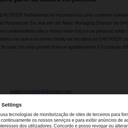
DACHSER Netherlands foi reconhecida como a melhor estrutu
a da Holanda do Sul. Aat van der Meer, Managing Director da 
os colaboradores são a nossa maior força e as pessoas estão
tástico ver que o reconhecimento da iniciativa da DACHSER che
eal foi para nós uma grande honra e agradecemos à Fundação SB
isabel.monteiro@dachser.com