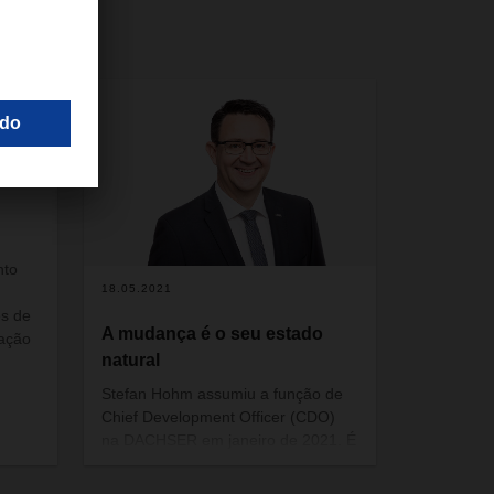
nto
18.05.2021
es de
A mudança é o seu estado
mação
natural
Stefan Hohm
assumiu a função de
Chief Development Officer (CDO)
na DACHSER em janeiro de 2021. É
também responsável pela nova
unidade executiva IT &