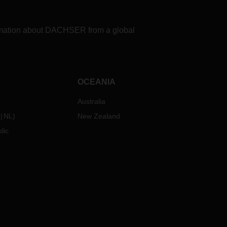
formation about DACHSER from a global
OCEANIA
Australia
NL
)
New Zealand
lic