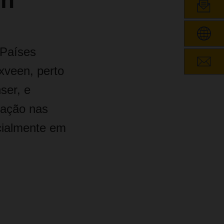
en
 Países
xveen, perto
ser, e
mação nas
cialmente em