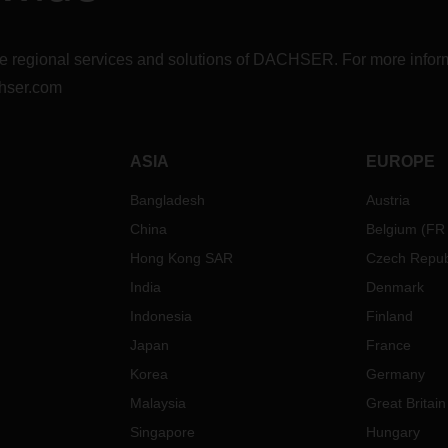
r the regional services and solutions of DACHSER. For more in
hser.com
ASIA
EUROPE
Bangladesh
Austria
China
Belgium
(
FR
Hong Kong SAR
Czech Repub
India
Denmark
Indonesia
Finland
Japan
France
Korea
Germany
Malaysia
Great Britain
Singapore
Hungary