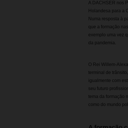
A DACHSER nos Paí
Holandesa para a C
Numa resposta à pa
que a formação nas
exemplo uma vez qu
da pandemia.
O Rei Willem-Alexa
terminal de trânsi
igualmente com estu
seu futuro profiss
tema da formação n
como do mundo polít
A formação c