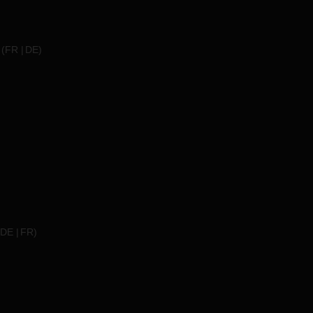
(
FR
DE
)
DE
FR
)