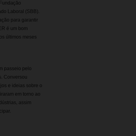
 Fundação
do Laboral (SBB).
ção para garantir
SER é um bom
os últimos meses
m passeio pelo
es. Conversou
jos e ideias sobre o
giraram em torno ao
ústrias, assim
ipar.