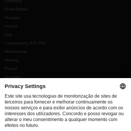
Germany
Great Britain
Hungary
Ireland
Italy
Luxembourg
(
FR
DE
)
Netherlands
Norway
Poland
Portugal
Romania
Slovakia
Spain
Sweden
Switzerland
(
DE
FR
)
Türkiye